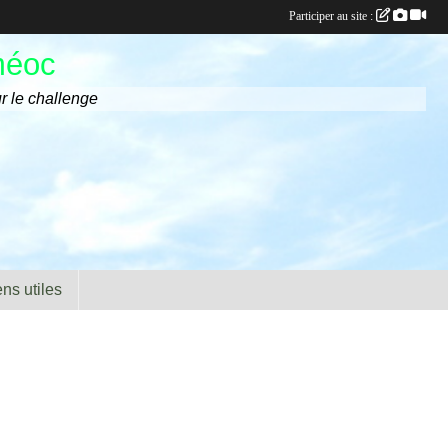
Participer au site :
méoc
r le challenge
ens utiles