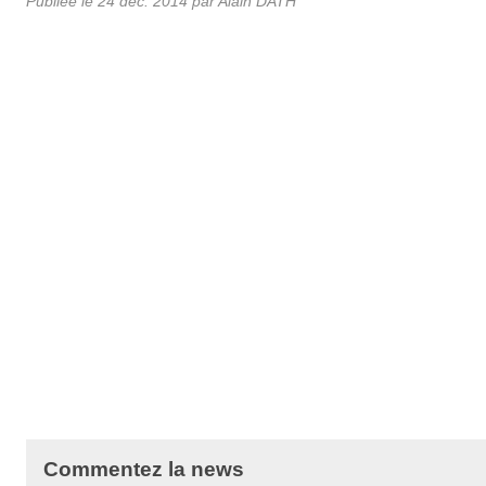
Publiée le
24 déc. 2014
par Alain DATH
Commentez la news