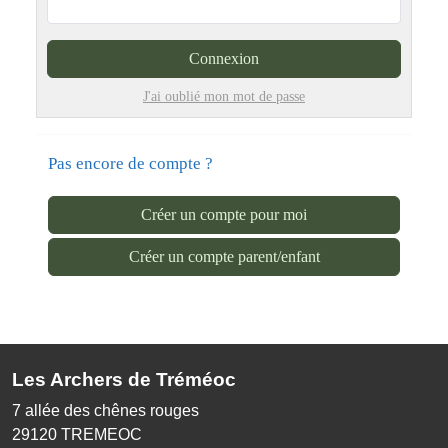
Connexion
J'ai oublié mon mot de passe
Pas encore de compte ?
Créer un compte pour moi
Créer un compte parent/enfant
Les Archers de Tréméoc
7 allée des chênes rouges
29120
TREMEOC