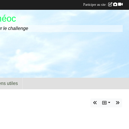
Participer au site :
méoc
r le challenge
ens utiles