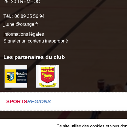
29120
TREMEOC
Tél. :
06 89 35 56 94
jj.uhel@orange.fr
Informations légales
Signaler un contenu inapproprié
Les partenaires du club
SPORTS
REGIONS
Ce site utilise des cookies et vous do