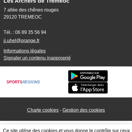
Les Archers de Tréméoc
7 allée des chênes rouges
29120
TREMEOC
Tél. :
06 89 35 56 94
jj.uhel@orange.fr
Informations légales
Signaler un contenu inapproprié
SPORTS
REGIONS
Charte cookies
Gestion des cookies
Ce site utilise des cookies et vous donne le contrôle sur ceux