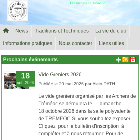
Panneau de gestion des cookies
Les Archers de Tréméoc
News
Traditions et Techniques
La vie du club
informations pratiques
Nous contacter
Liens utiles
+ d'
Prochains événements
18
Vide Greniers 2026
oct.
2026
Publiée le
20 mai 2026
par
Alain DATH
Le vide greniers organisé par les Archers de
Tréméoc se déroulera le dimanche
18 octobre 2026 dans la salle polyvalente
de TREMEOC Si vous souhaitez exposer
Cliquez pour le bulletin d'inscription à
compléter et à nous retourner: Pour de...