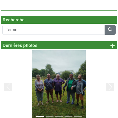
Recherche
+
Dernières photos
Précedent
Suiv